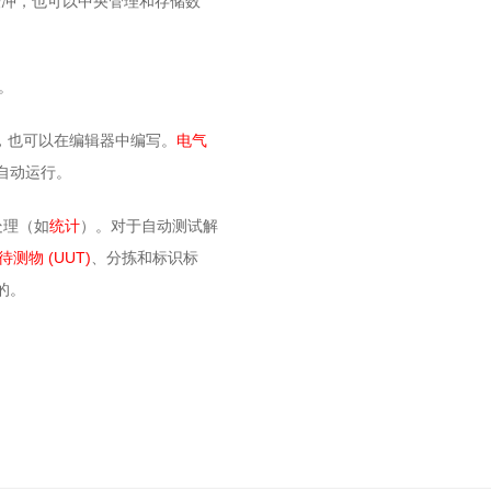
缓冲，也可以中央管理和存储
数
。
，也可以在编辑器中编写。
电气
自动运行。
处理（如
统计
）。对于自动测试解
(UUT
)
待测物
、分拣和标识标
的。