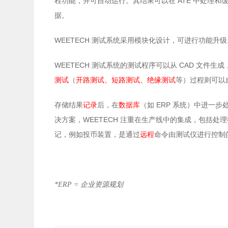
ATE
程功能，并可自动运行。其结果可以在
中处理和
据
。
WEETECH
测试系统采用模块化设计，可进行功能升级
WEETECH
CAD
测试系统的测试程序可以从
文件生成
测试
（
开路测试
、
短路测试
、
绝缘测试
等）过程则可以
ERP
存储结果
记录
后，在
数据库
（
如
系统
）中进一步
WEETECH
决方案，
注重在生产线中
的
集成，包括处理
记，例如投币装置，
是
通过
远程
命令由测试仪
进行
控制
*ERP = 企业资源规划