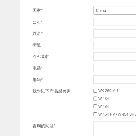
国家*
China
公司*
姓名*
街道
ZIP 城市
电话*
邮箱*
我对以下产品感兴趣
WK 260 MU
W 434
W 484
W 454 HV / W 454 SH
咨询的问题*