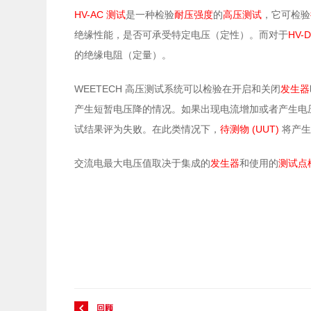
HV-AC
测试
是一种检验
耐压强度
的
高压测试
，它
可
检验
HV-
绝缘
性能，
是否可承受特定电压（定性）。而对于
的绝缘电阻（定量）。
WEETECH
高压测试系统
可以检验在
开启和关闭
发生器
产生短暂
电压降
的情况
。
如果出现电流增加或者产生电
(UUT)
试结果评为
失败。在此
类
情况下，
待测物
将
产
交流电最大电压值取决于集成的
发生器
和使用的
测试点
回顾