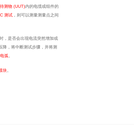
(UUT)
待测物
内的电缆或组件
的
DC
测试
，则可以测量
测量
点之间
时，是否会出现电流突然增加或
压降，
将
中断
测试步骤，并将
测
生
电弧
。
模块
。