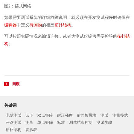
图2：链式网络
如果需要测试系统的详细故障说明，就必须在开发测试程序时确保在
编辑器
中定义
待测物
的
相应
拓扑
结构
。
可以按照实际情况来编辑连接，或者为测试仪提供需要检验的
拓扑结
构
。
回顾
关键词
电缆测试
认证
双点矩阵
耐压强度
前面板模块
测试
测量模式
开路测试
测量
单点矩阵
标准
测试结束控制
测试步骤
拓扑结构
管脚表