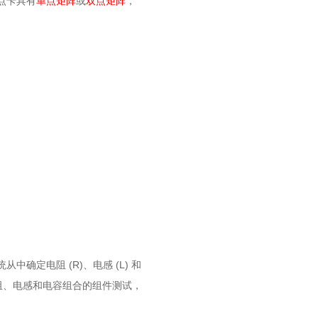
点卡具有
单点矩阵
或
双点矩阵
，
(R)
(L)
统从中确定电阻
、电感
和
阻、电感和电容组合的组件测试，